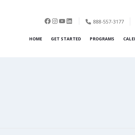
Facebook
Instagram
YouTube
LinkedIn
888-557-3177
HOME
GET STARTED
PROGRAMS
CALE