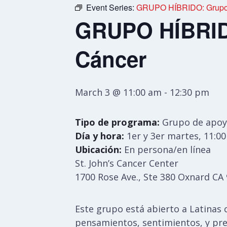
Event Series:
GRUPO HÍBRIDO: Grupo 
GRUPO HÍBRIDO
Cáncer
March 3 @ 11:00 am
-
12:30 pm
Tipo de programa:
Grupo de apoy
Día y hora:
1er y 3er martes, 11:0
Ubicación:
En persona/en línea
St. John’s Cancer Center
1700 Rose Ave., Ste 380 Oxnard CA
Este grupo está abierto a Latinas 
pensamientos, sentimientos, y pre