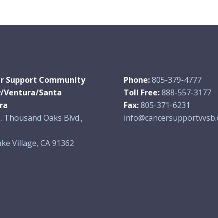
r Support Community
Phone:
805-379-4777
y/Ventura/Santa
Toll Free:
888-557-3177
ra
Fax:
805-371-6231
. Thousand Oaks Blvd.,
info@cancersupportvvsb.
ke Village, CA 91362