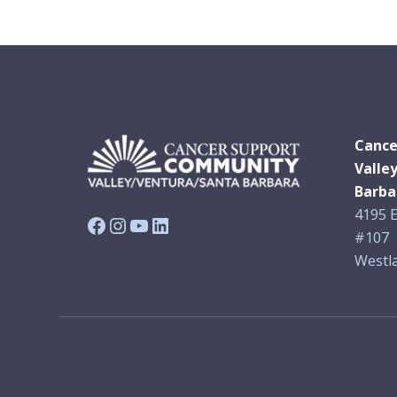
Cance
Valle
Barba
4195 E
Facebook
Instagram
YouTube
LinkedIn
#107
Westla