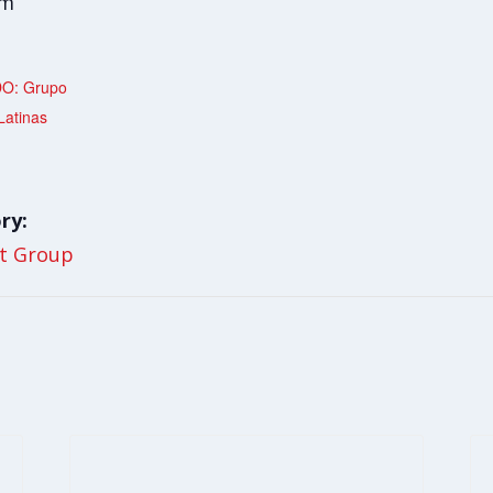
pm
O: Grupo
Latinas
ry:
t Group