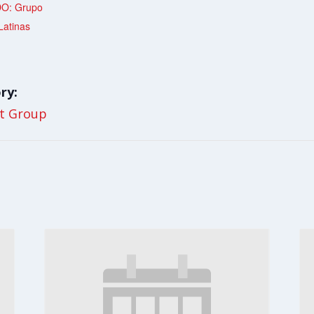
O: Grupo
Latinas
ry:
t Group