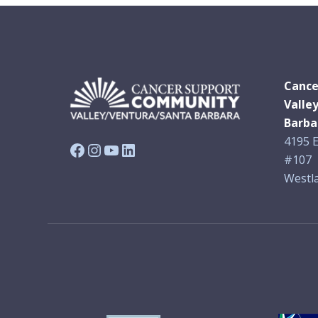
Cance
Valle
Barba
4195 E
Facebook
Instagram
YouTube
LinkedIn
#107
Westla