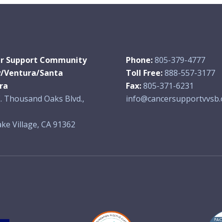
r Support Community
Phone:
805-379-4777
y/Ventura/Santa
Toll Free:
888-557-3177
ra
Fax:
805-371-6231
. Thousand Oaks Blvd.,
info@cancersupportvvsb.
ke Village, CA 91362